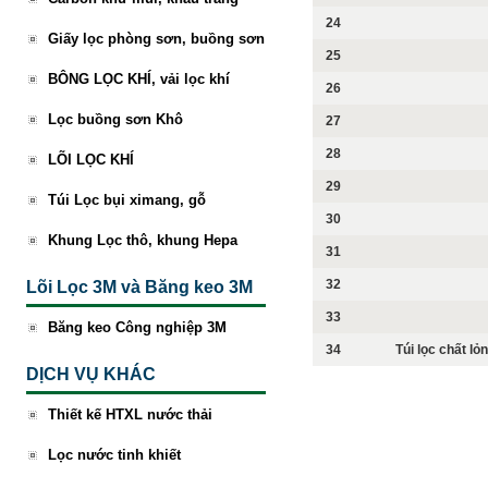
24
Giấy lọc phòng sơn, buồng sơn
25
BÔNG LỌC KHÍ, vải lọc khí
26
Lọc buồng sơn Khô
27
28
LÕI LỌC KHÍ
29
Túi Lọc bụi ximang, gỗ
30
Khung Lọc thô, khung Hepa
31
32
Lõi Lọc 3M và Băng keo 3M
33
Băng keo Công nghiệp 3M
34
Túi lọc chất lỏ
DỊCH VỤ KHÁC
Thiết kế HTXL nước thải
Lọc nước tinh khiết