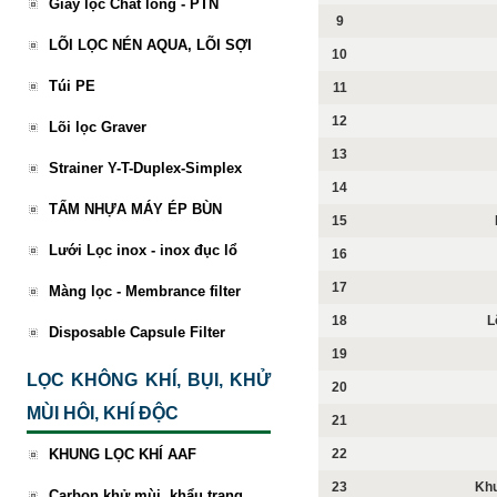
Giấy lọc Chất lỏng - PTN
9
LÕI LỌC NÉN AQUA, LÕI SỢI
10
Túi PE
11
12
Lõi lọc Graver
13
Strainer Y-T-Duplex-Simplex
14
TẤM NHỰA MÁY ÉP BÙN
15
Lưới Lọc inox - inox đục lổ
16
17
Màng lọc - Membrance filter
18
L
Disposable Capsule Filter
19
LỌC KHÔNG KHÍ, BỤI, KHỬ
20
MÙI HÔI, KHÍ ĐỘC
21
KHUNG LỌC KHÍ AAF
22
23
Khu
Carbon khử mùi, khẩu trang