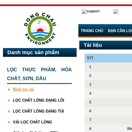
TRANG CHỦ
BẠN CẦN LỌ
Tài liệu
Danh mục sản phẩm
STT
1
LỌC THỰC PHẨM, HÓA
2
CHẤT, SƠN, DẦU
3
Bình lọc túi
4
LỌC CHẤT LỎNG DẠNG LÕI
5
LỌC CHẤT LỎNG DẠNG TÚI
6
7
VẢI LỌC CHẤT LỎNG
8
Bì